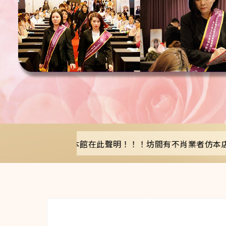
片觀賞~ 本館在此聲明！！！坊間有不肖業者仿本店名，冒