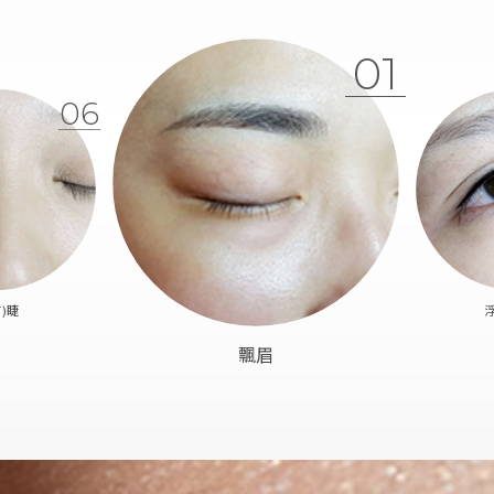
01
06
育)睫
飄眉