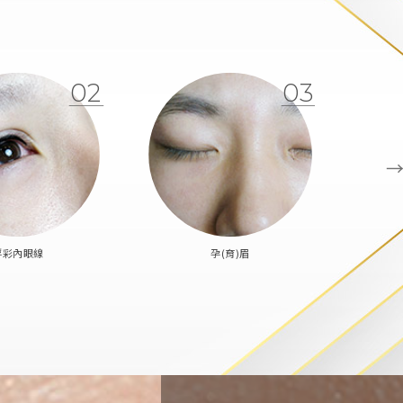
02
03
浮彩內眼線
孕(育)眉