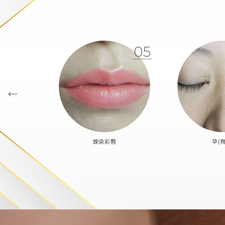
05
旋染彩唇
孕(