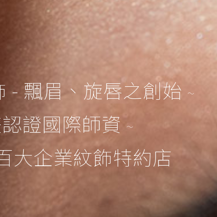
 - 飄眉、旋唇之創始
～
M雙認證國際師資
～
百大企業紋飾特約店